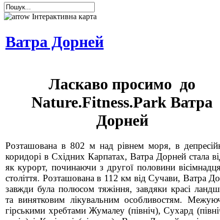
Інтерактивна карта
Ватра Дорней
Ласкаво просимо до
Nature.Fitness.Park Ватра
Дорней
Розташована в 802 м над рівнем моря, в депресі
коридорі в Східних Карпатах, Ватра Дорней стала в
як курорт, починаючи з другої половини вісімнадц
століття. Розташована в 112 км від Сучави, Ватра Д
завжди була полюсом тяжіння, завдяки красі ланд
та винятковим лікувальним особливостям. Межуюч
гірськими хребтами Жумалеу (північ), Сухард (півн