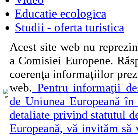
Educatie ecologica
Studii - oferta turistica
Acest site web nu reprezin
a Comisiei Europene. Răsp
coerenţa informaţiilor preze
web.
Pentru informaţii des
de Uniunea Europeană în 
detaliate privind statutul
Europeană, vă invităm să v