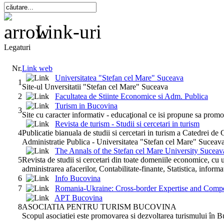
Link-uri
Legaturi
Nr.
Link web
Universitatea "Stefan cel Mare" Suceava
1
Site-ul Unversitatii "Stefan cel Mare" Suceava
2
Facultatea de Stiinte Economice si Adm. Publica
Turism in Bucovina
3
Site cu caracter informativ - educaţional ce isi propune sa promo
Revista de turism - Studii si cercetari in turism
4
Publicatie bianuala de studii si cercetari in turism a Catedrei de
Administratie Publica - Universitatea "Stefan cel Mare" Suceava
The Annals of the Stefan cel Mare University Suceav
5
Revista de studii si cercetari din toate domeniile economice, cu
administrarea afacerilor, Contabilitate-finante, Statistica, inform
6
Info Bucovina
7
Romania-Ukraine: Cross-border Expertise and Compet
APT Bucovina
8
ASOCIATIA PENTRU TURISM BUCOVINA
Scopul asociatiei este promovarea si dezvoltarea turismului în 