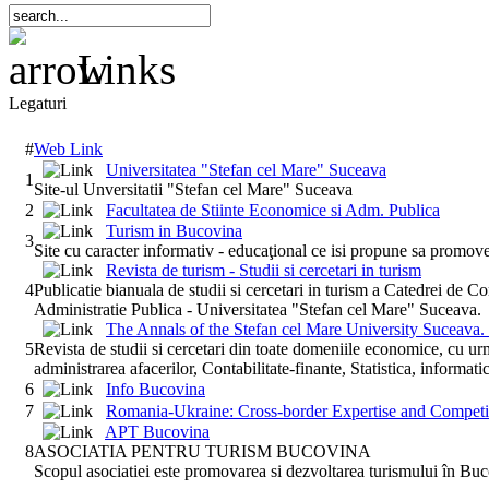
Links
Legaturi
#
Web Link
Universitatea "Stefan cel Mare" Suceava
1
Site-ul Unversitatii "Stefan cel Mare" Suceava
2
Facultatea de Stiinte Economice si Adm. Publica
Turism in Bucovina
3
Site cu caracter informativ - educaţional ce isi propune sa promove
Revista de turism - Studii si cercetari in turism
4
Publicatie bianuala de studii si cercetari in turism a Catedrei de C
Administratie Publica - Universitatea "Stefan cel Mare" Suceava.
The Annals of the Stefan cel Mare University Suceava.
5
Revista de studii si cercetari din toate domeniile economice, cu u
administrarea afacerilor, Contabilitate-finante, Statistica, informat
6
Info Bucovina
7
Romania-Ukraine: Cross-border Expertise and Competit
APT Bucovina
8
ASOCIATIA PENTRU TURISM BUCOVINA
Scopul asociatiei este promovarea si dezvoltarea turismului în Bu